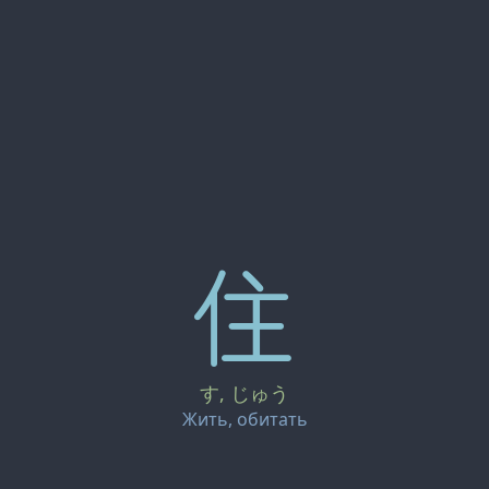
住
(Жильё)
(Адрес)
す, じゅう
(Житель)
Жить, обитать