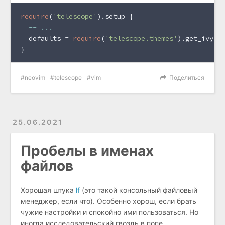
require
(
'telescope'
).setup {
-- ...
  defaults = 
require
(
'telescope.themes'
).get_ivy()
}
neovim
telescope
vim
Поделиться
25.06.2021
Пробелы в именах
файлов
Хорошая штука
lf
(это такой консольный файловый
менеджер, если что). Особенно хорош, если брать
чужие настройки и спокойно ими пользоваться. Но
иногда исследовательский гвоздь в попе