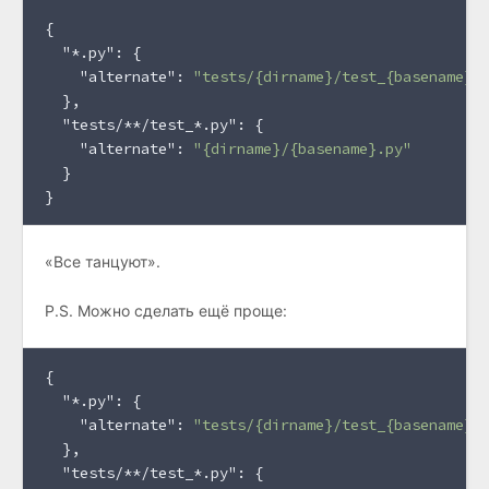
{
"*.py"
:
{
"alternate"
:
"tests/{dirname}/test_{basename}.
}
,
"tests/**/test_*.py"
:
{
"alternate"
:
"{dirname}/{basename}.py"
}
}
«Все танцуют».
P.S. Можно сделать ещё проще:
{
"*.py"
:
{
"alternate"
:
"tests/{dirname}/test_{basename}.
}
,
"tests/**/test_*.py"
:
{