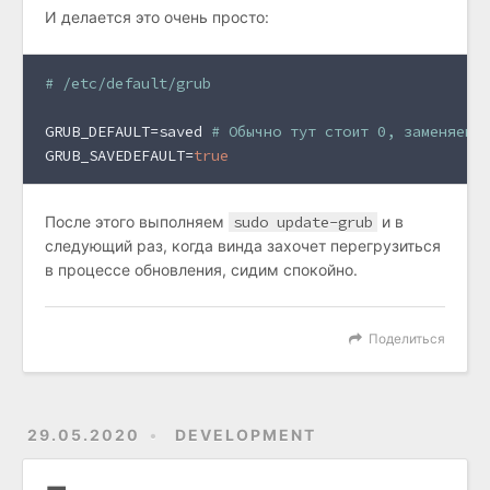
И делается это очень просто:
# /etc/default/grub
GRUB_DEFAULT
=saved 
# Обычно тут стоит 0, заменяем
GRUB_SAVEDEFAULT
=
true
После этого выполняем
sudo update-grub
и в
следующий раз, когда винда захочет перегрузиться
в процессе обновления, сидим спокойно.
Поделиться
29.05.2020
DEVELOPMENT