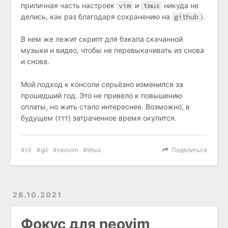
приличная часть настроек
vim
и
tmux
никуда не
делись, как раз благодаря сохранению на
github
).
В нем же лежит скрипт для бэкапа скачанной
музыки и видео, чтобы не перевыкачивать из снова
и снова.
Мой подход к консоли серьёзно изменился за
прошедший год. Это не привело к повышению
оплаты, но жить стало интереснее. Возможно, в
будущем (ттт) затраченное время окупится.
cli
git
neovim
tmux
Поделиться
28.10.2021
Фокус для neovim