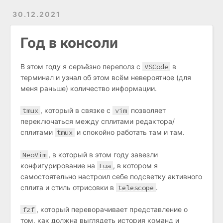
30.12.2021
Год в консоли
В этом году я серъёзно переполз с
VSCode
в
терминал и узнал об этом всём невероятное (для
меня раньше) количество информации.
tmux
, который в связке с
vim
позволяет
переключаться между сплитами редактора/
сплитами
tmux
и спокойно работать там и там.
NeoVim
, в который в этом году завезли
конфигурирование на
Lua
, в котором я
самостоятельно настроил себе подсветку активного
сплита и стиль отрисовки в
telescope
.
fzf
, который переворачивает представление о
том, как должна выглядеть история команд и