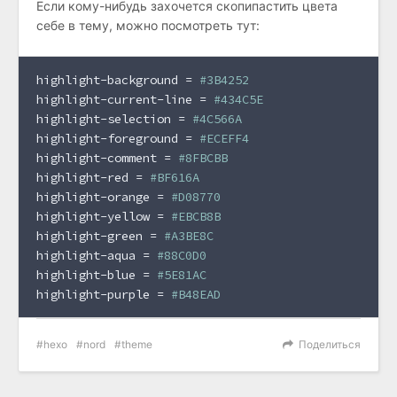
Если кому-нибудь захочется скопипастить цвета
себе в тему, можно посмотреть тут:
highlight-background = 
#3B4252
highlight-current-line = 
#434C5E
highlight-selection = 
#4C566A
highlight-foreground = 
#ECEFF4
highlight-comment = 
#8FBCBB
highlight-red = 
#BF616A
highlight-orange = 
#D08770
highlight-yellow = 
#EBCB8B
highlight-green = 
#A3BE8C
highlight-aqua = 
#88C0D0
highlight-blue = 
#5E81AC
highlight-purple = 
#B48EAD
hexo
nord
theme
Поделиться