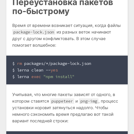
Переустановка пакетов
по-быстрому
Время от времени возникает ситуация, когда файлы
package-lock.json
из разных веток начинают
друг с другом конфликтовать. В этом случае
помогает волшебное:
$ 
rm
 packages/*/package-lock.json
$ 
lerna clean --
yes
$ 
lerna 
exec
"npm install"
Учитывая, что многие пакеты зависят от одного, в
котором ставятся
puppeteer
и
png-img
, процесс
установки норовит затянуться надолго. Чтобы
немного сэкономить время предлагаю вот такой
вариант последней строки: