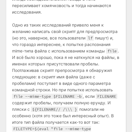
пересиливает хомячковость и тогда начинаются
исследования.
Одно из таких исследований привело меня к
желанию написать свой скрипт для предпросмотра
(но это, наверное, все пользователи
lf
пишут) и,
что гораздо интереснее, к попытке распознания
mime-типа файла с использованием команды
file
.
И всё было хорошо, пока я не наткнулся на файлы, в
именах которых присутствовали пробелы.
Поотлаживав скрипт препросмотра я обнаружил
следующее: в скрипт имя файла (даже с
пробелами) поступает в виде одного параметра
командной строки. Но при попытке использовать
file --mime-type $FILENAME -b
, если
FILENAME
содержит пробелы, получаем полную ерунду. И
пляски с
${FILENAME// /\\\ }
помогали не
особенно (хотя это тоже был интересный опыт). В
итоге тип файла получается как-то вот так:
FILETYPE=$(eval "file --mime-type