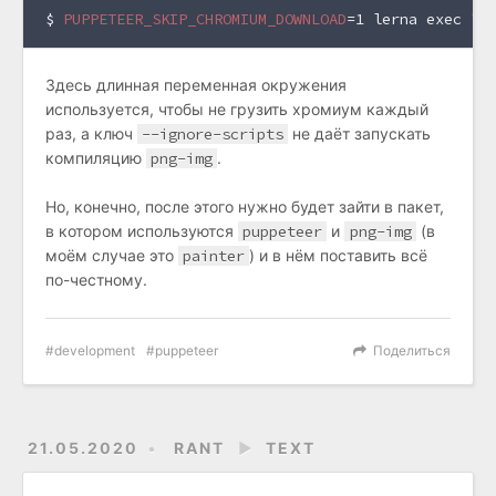
$ 
PUPPETEER_SKIP_CHROMIUM_DOWNLOAD
=1 lerna exec 
"n
Здесь длинная переменная окружения
используется, чтобы не грузить хромиум каждый
раз, а ключ
--ignore-scripts
не даёт запускать
компиляцию
png-img
.
Но, конечно, после этого нужно будет зайти в пакет,
в котором используются
puppeteer
и
png-img
(в
моём случае это
painter
) и в нём поставить всё
по-честному.
development
puppeteer
Поделиться
21.05.2020
RANT
►
TEXT