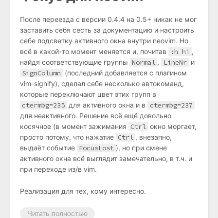
После переезда с версии 0.4.4 на 0.5+ никак не мог
заставить себя сесть за документацию и настроить
себе подсветку активного окна внутри neovim. Но
всё в какой-то момент меняется и, почитав
:h hi
,
найдя соответствующие группы
Normal
,
LineNr
и
SignColumn
(последний добавляется с плагином
vim-signify), сделал себе несколько автокоманд,
которые переключают цвет этих групп в
ctermbg=235
для активного окна и в
ctermbg=237
для неактивного. Решение всё ещё довольно
косячное (в момент зажимания
Ctrl
окно моргает,
просто потому, что нажатие
Ctrl
, внезапно,
выдаёт событие
FocusLost
), но при смене
активного окна всё выглядит замечательно, в т.ч. и
при переходе из/в vim.
Реализация для тех, кому интересно.
Читать полностью