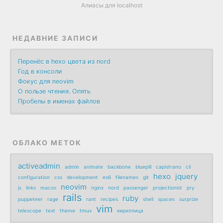
Алиасы для localhost
НЕДАВНИЕ ЗАПИСИ
Перенёс в hexo цвета из nord
Год в консоли
Фокус для neovim
О пользе чтения. Опять
Пробелы в именах файлов
ОБЛАКО МЕТОК
activeadmin
admin
animate
backbone
bluepill
capistrano
cli
hexo
jquery
configuration
css
development
es6
filenames
git
neovim
js
links
macos
nginx
nord
passenger
projectionist
pry
rails
ruby
puppeteer
rage
rant
recipes
shell
spaces
surprize
vim
telescope
text
theme
tmux
кириллица