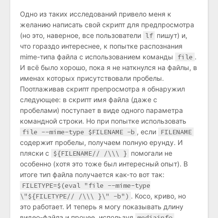
Одно из таких исследований привело меня к
желанию написать свой скрипт для предпросмотра
(но это, наверное, все пользователи
lf
пишут) и,
что гораздо интереснее, к попытке распознания
mime-типа файла с использованием команды
file
.
И всё было хорошо, пока я не наткнулся на файлы, в
именах которых присутствовали пробелы.
Поотлаживав скрипт препросмотра я обнаружил
следующее: в скрипт имя файла (даже с
пробелами) поступает в виде одного параметра
командной строки. Но при попытке использовать
file --mime-type $FILENAME -b
, если
FILENAME
содержит пробелы, получаем полную ерунду. И
пляски с
${FILENAME// /\\\ }
помогали не
особенно (хотя это тоже был интересный опыт). В
итоге тип файла получается как-то вот так:
FILETYPE=$(eval "file --mime-type
\"${FILETYPE// /\\\ }\" -b")
. Косо, криво, но
это работает. И теперь я могу показывать длину
видео-файла и прочее, используя
mediainfo
.