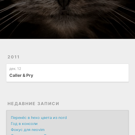
2011
дек. 12
Caller & Pry
НЕДАВНИЕ ЗАПИСИ
Перенёс в hexo цвета из nord
Год в консоли
Фокус для neovim