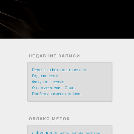
НЕДАВНИЕ ЗАПИСИ
Перенёс в hexo цвета из nord
Год в консоли
Фокус для neovim
О пользе чтения. Опять
Пробелы в именах файлов
ОБЛАКО МЕТОК
activeadmin
admin
animate
backbone