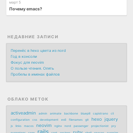
март 5
Почему emacs?
НЕДАВНИЕ ЗАПИСИ
Перенёс в hexo цвета из nord
Год в консоли
Фокус для neovim
О пользе чтения. Опять
Пробелы в именах файлов
ОБЛАКО МЕТОК
activeadmin
admin
animate
backbone
bluepill
capistrano
cli
hexo
jquery
configuration
css
development
es6
filenames
git
neovim
js
links
macos
nginx
nord
passenger
projectionist
pry
rails
ruby
puppeteer
rage
rant
recipes
shell
spaces
surprize