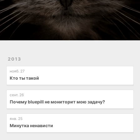
2013
нояб. 27
Кто ты такой
сент. 26
Почему bluepill не мониторит мою задачу?
янв. 25
Минутка ненависти