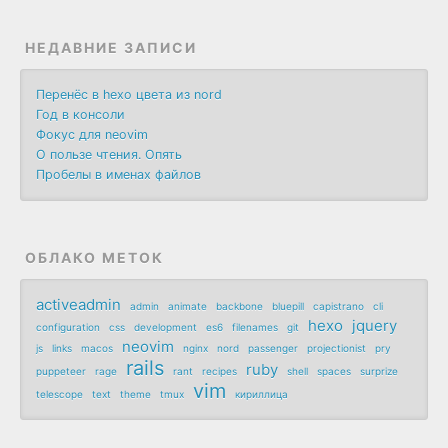
НЕДАВНИЕ ЗАПИСИ
Перенёс в hexo цвета из nord
Год в консоли
Фокус для neovim
О пользе чтения. Опять
Пробелы в именах файлов
ОБЛАКО МЕТОК
activeadmin
admin
animate
backbone
bluepill
capistrano
cli
hexo
jquery
configuration
css
development
es6
filenames
git
neovim
js
links
macos
nginx
nord
passenger
projectionist
pry
rails
ruby
puppeteer
rage
rant
recipes
shell
spaces
surprize
vim
telescope
text
theme
tmux
кириллица