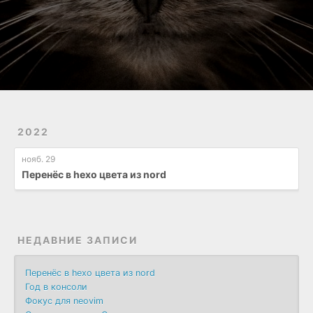
2022
нояб. 29
Перенёс в hexo цвета из nord
НЕДАВНИЕ ЗАПИСИ
Перенёс в hexo цвета из nord
Год в консоли
Фокус для neovim