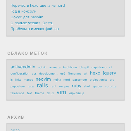
Перенёс в hexo цвета из nord
Год в консоли
Фокус для neovim
О пользе чтения. Опять
Пробелы в именах файлов
ОБЛАКО МЕТОК
activeadmin
admin
animate
backbone
bluepill
capistrano
cli
hexo
jquery
configuration
css
development
es6
filenames
git
neovim
js
links
macos
nginx
nord
passenger
projectionist
pry
rails
ruby
puppeteer
rage
rant
recipes
shell
spaces
surprize
vim
telescope
text
theme
tmux
кириллица
АРХИВ
2022