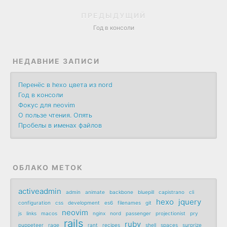
ПРЕДЫДУЩИЙ
Год в консоли
НЕДАВНИЕ ЗАПИСИ
Перенёс в hexo цвета из nord
Год в консоли
Фокус для neovim
О пользе чтения. Опять
Пробелы в именах файлов
ОБЛАКО МЕТОК
activeadmin
admin
animate
backbone
bluepill
capistrano
cli
hexo
jquery
configuration
css
development
es6
filenames
git
neovim
js
links
macos
nginx
nord
passenger
projectionist
pry
rails
ruby
puppeteer
rage
rant
recipes
shell
spaces
surprize