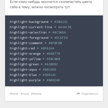
Если кому-нибудь захочется скопипастить цвета
себе в тему, можно посмотреть тут:
highlight-background = 
#3B4252
highlight-current-line = 
#434C5E
highlight-selection = 
#4C566A
highlight-foreground = 
#ECEFF4
highlight-comment = 
#8FBCBB
highlight-red = 
#BF616A
highlight-orange = 
#D08770
highlight-yellow = 
#EBCB8B
highlight-green = 
#A3BE8C
highlight-aqua = 
#88C0D0
highlight-blue = 
#5E81AC
highlight-purple = 
#B48EAD
hexo
nord
theme
Поделиться