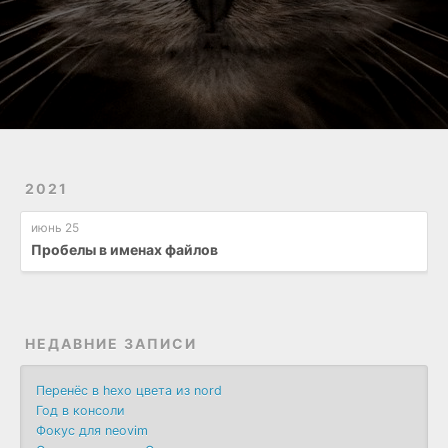
2021
июнь 25
Пробелы в именах файлов
НЕДАВНИЕ ЗАПИСИ
Перенёс в hexo цвета из nord
Год в консоли
Фокус для neovim