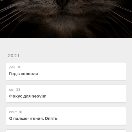
2021
дек. 30
Год в консоли
окт. 28
Фокус для neovim
сент. 10
О пользе чтения. Опять