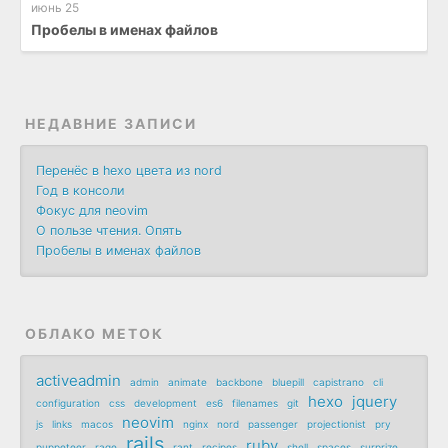
июнь 25
Пробелы в именах файлов
НЕДАВНИЕ ЗАПИСИ
Перенёс в hexo цвета из nord
Год в консоли
Фокус для neovim
О пользе чтения. Опять
Пробелы в именах файлов
ОБЛАКО МЕТОК
activeadmin
admin
animate
backbone
bluepill
capistrano
cli
hexo
jquery
configuration
css
development
es6
filenames
git
neovim
js
links
macos
nginx
nord
passenger
projectionist
pry
rails
ruby
puppeteer
rage
rant
recipes
shell
spaces
surprize