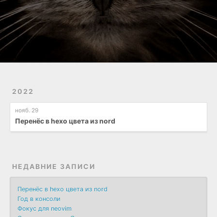
2022
нояб. 29
Перенёс в hexo цвета из nord
НЕДАВНИЕ ЗАПИСИ
Перенёс в hexo цвета из nord
Год в консоли
Фокус для neovim