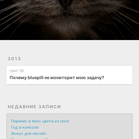
2013
сент. 26
Почему bluepill не мониторит мою задачу?
НЕДАВНИЕ ЗАПИСИ
Перенёс в hexo цвета из nord
Год в консоли
Фокус для neovim