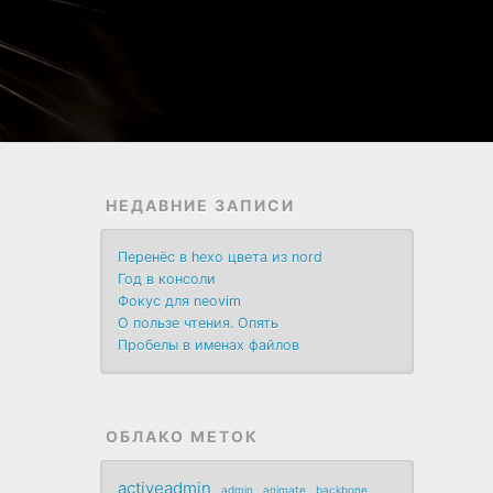
НЕДАВНИЕ ЗАПИСИ
Перенёс в hexo цвета из nord
Год в консоли
Фокус для neovim
О пользе чтения. Опять
Пробелы в именах файлов
ОБЛАКО МЕТОК
activeadmin
admin
animate
backbone