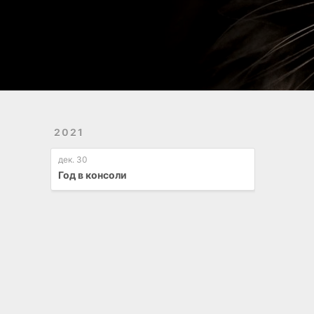
2021
дек. 30
Год в консоли