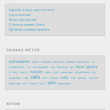
Перенёс в hexo цвета из nord
Год в консоли
Фокус для neovim
О пользе чтения. Опять
Пробелы в именах файлов
ОБЛАКО МЕТОК
activeadmin
admin
animate
backbone
bluepill
capistrano
cli
hexo
jquery
configuration
css
development
es6
filenames
git
neovim
js
links
macos
nginx
nord
passenger
projectionist
pry
rails
ruby
puppeteer
rage
rant
recipes
shell
spaces
surprize
vim
telescope
text
theme
tmux
кириллица
АРХИВ