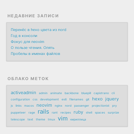
НЕДАВНИЕ ЗАПИСИ
Перенёс в hexo цвета из nord
Год в консоли
Фокус для neovim
О пользе чтения. Опять
Пробелы в именах файлов
ОБЛАКО МЕТОК
activeadmin
admin
animate
backbone
bluepill
capistrano
cli
hexo
jquery
configuration
css
development
es6
filenames
git
neovim
js
links
macos
nginx
nord
passenger
projectionist
pry
rails
ruby
puppeteer
rage
rant
recipes
shell
spaces
surprize
vim
telescope
text
theme
tmux
кириллица