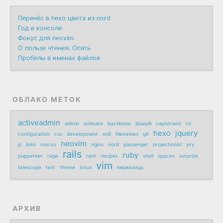
Перенёс в hexo цвета из nord
Год в консоли
Фокус для neovim
О пользе чтения. Опять
Пробелы в именах файлов
ОБЛАКО МЕТОК
activeadmin
admin
animate
backbone
bluepill
capistrano
cli
hexo
jquery
configuration
css
development
es6
filenames
git
neovim
js
links
macos
nginx
nord
passenger
projectionist
pry
rails
ruby
puppeteer
rage
rant
recipes
shell
spaces
surprize
vim
telescope
text
theme
tmux
кириллица
АРХИВ