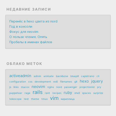
НЕДАВНИЕ ЗАПИСИ
Перенёс в hexo цвета из nord
Год в консоли
Фокус для neovim
О пользе чтения. Опять
Пробелы в именах файлов
ОБЛАКО МЕТОК
activeadmin
admin
animate
backbone
bluepill
capistrano
cli
hexo
jquery
configuration
css
development
es6
filenames
git
neovim
js
links
macos
nginx
nord
passenger
projectionist
pry
rails
ruby
puppeteer
rage
rant
recipes
shell
spaces
surprize
vim
telescope
text
theme
tmux
кириллица