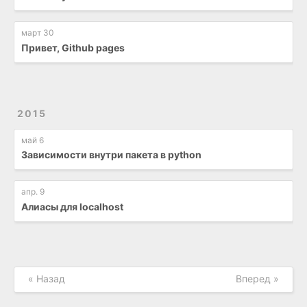
март 30
Привет, Github pages
2015
май 6
Зависимости внутри пакета в python
апр. 9
Алиасы для localhost
« Назад
Вперед »