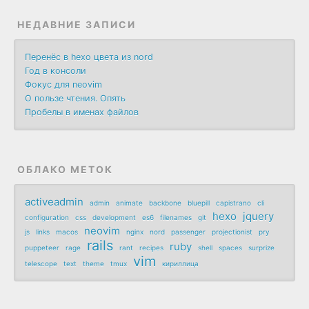
НЕДАВНИЕ ЗАПИСИ
Перенёс в hexo цвета из nord
Год в консоли
Фокус для neovim
О пользе чтения. Опять
Пробелы в именах файлов
ОБЛАКО МЕТОК
activeadmin
admin
animate
backbone
bluepill
capistrano
cli
hexo
jquery
configuration
css
development
es6
filenames
git
neovim
js
links
macos
nginx
nord
passenger
projectionist
pry
rails
ruby
puppeteer
rage
rant
recipes
shell
spaces
surprize
vim
telescope
text
theme
tmux
кириллица