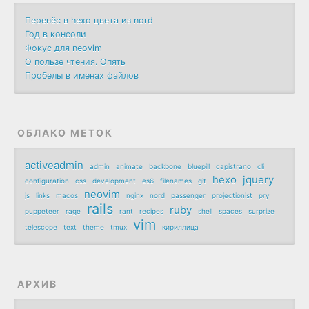
Перенёс в hexo цвета из nord
Год в консоли
Фокус для neovim
О пользе чтения. Опять
Пробелы в именах файлов
ОБЛАКО МЕТОК
activeadmin
admin
animate
backbone
bluepill
capistrano
cli
hexo
jquery
configuration
css
development
es6
filenames
git
neovim
js
links
macos
nginx
nord
passenger
projectionist
pry
rails
ruby
puppeteer
rage
rant
recipes
shell
spaces
surprize
vim
telescope
text
theme
tmux
кириллица
АРХИВ